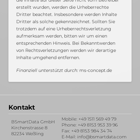
die Inhalte auf dieser Seite nicht vom Betreiber
erstellt wurden, werden die Urheberrechte
Dritter beachtet. Insbesondere werden Inhalte
Dritter als solche gekennzeichnet. Sollten Sie
trotzdem auf eine Urheberrechtsverletzung
aufmerksam werden, bitten wir um einen
entsprechenden Hinweis. Bei Bekanntwerden
von Rechtsverletzungen werden wir derartige
Inhalte umgehend entfernen.
Finanziell unterstützt durch:
ms-concept.de
Kontakt
Mobile: +49 1511 569 49 79
BSmartData GmbH
Phone: +49 8153 953 39 96
Kirchenstrasse 8
Fax: +49 8153 984 34 74
82234 Weßling
E-Mail: info@bsmartdata.com