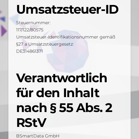
Umsatzsteuer-ID
Steuernummer:
117/122/80575
Umsatzsteuer-Identifikationsnummer gemäß
§27 a Umsatzsteuergesetz:
DE314861371
Verantwortlich
für den Inhalt
nach § 55 Abs. 2
RStV
BSmartData GmbH