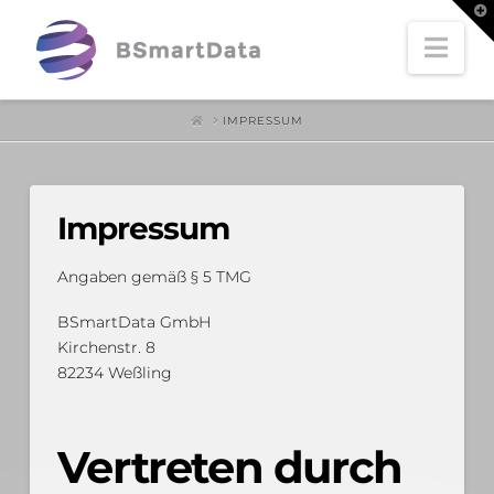
T
t
W
Nav
HOME
IMPRESSUM
Impressum
Angaben gemäß § 5 TMG
BSmartData GmbH
Kirchenstr. 8
82234 Weßling
Vertreten durch